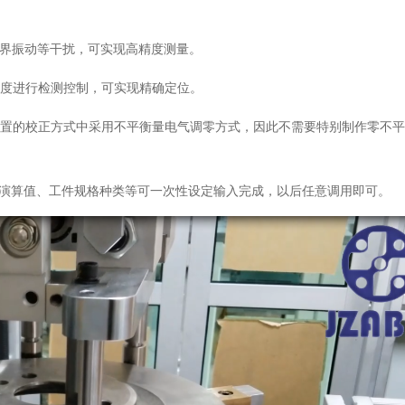
外界振动等干扰，可实现高精度测量。
角度进行检测控制，可实现精确定位。
装置的校正方式中采用不平衡量电气调零方式，因此不需要特别制作零不
有关演算值、工件规格种类等可一次性设定输入完成，以后任意调用即可。