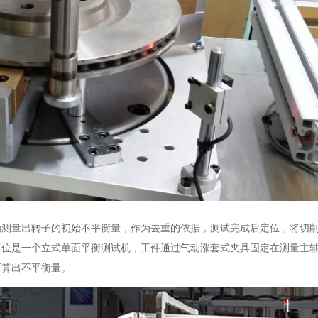
为测量出转子的初始不平衡量，作为去重的依据，测试完成后定位，将切
工位是一个立式单面平衡测试机，工件通过气动涨套式夹具固定在测量主
而算出不平衡量。