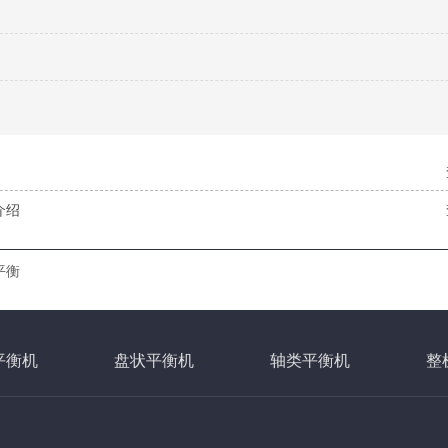
介绍
平衡
平衡机
盘状平衡机
轴类平衡机
整