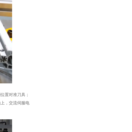
火箭涡轮泵专用平衡机
削位置对准刀具；
轴上，交流伺服电
新能源全自动转子平衡机