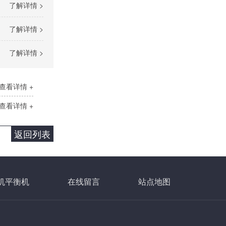
了解详情 >
了解详情 >
了解详情 >
查看详情 +
查看详情 +
两工位SMART全自动平衡机
返回列表
机平衡机
在线留言
站点地图