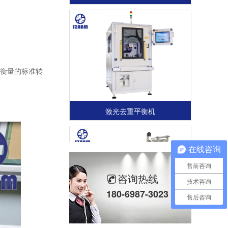
平衡量的标准转
激光去重平衡机
在线咨询
售前咨询
咨询热线
技术咨询
180-6987-3023
售后咨询
全自动轮胎动平衡机