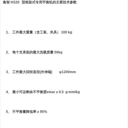
集智
HS2
0
型框架式专用平衡机的主要技术参数
1、 工件最大重量（含工装、夹具） 100 kg
2、 每个支承架的最大负载质量 50kg
3、
工件最大回转直径
(
外伸端
)
φ
1200mm
4、
最小可达剩余不平衡度
emar ≤
0.5 g
·
mm/kg
5、 不平衡量降低率 ≥
95%