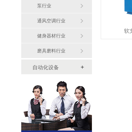
泵行业
通风空调行业
软
健身器材行业
磨具磨料行业
自动化设备