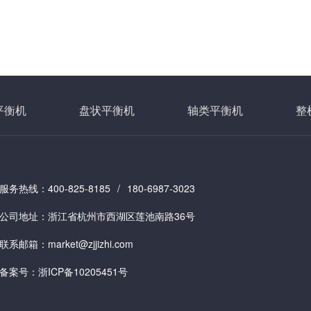
平衡机
盘状平衡机
轴类平衡机
整
服务热线：400-825-8185
/
180-6987-3023
公司地址：浙江省杭州市西湖区莲池南路36号
联系邮箱：market@zjjizhi.com
备案号：
浙ICP备10205451号