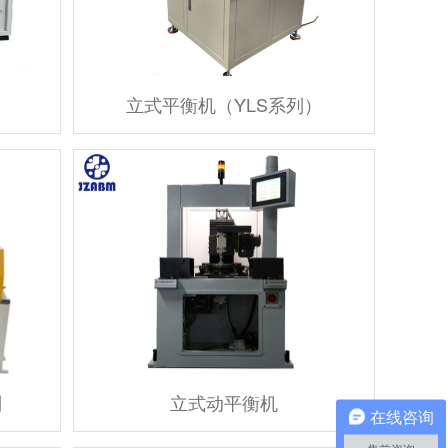
立式平衡机（YLS系列）
列
立式动平衡机
在线咨询