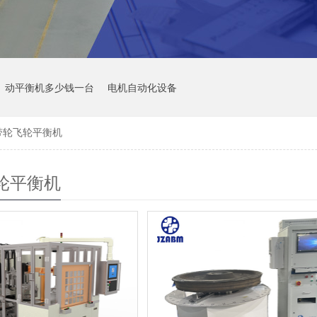
动平衡机多少钱一台
电机自动化设备
带轮飞轮平衡机
轮平衡机