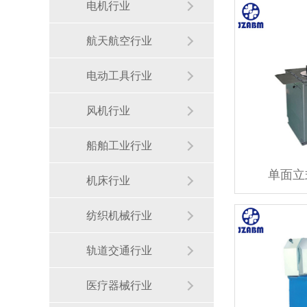
电机行业
航天航空行业
电动工具行业
风机行业
船舶工业行业
单面立
机床行业
纺织机械行业
轨道交通行业
医疗器械行业