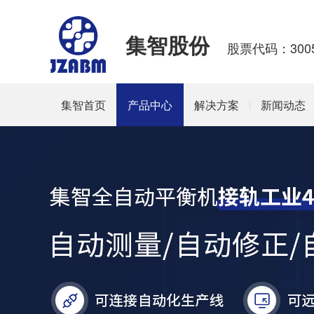
集智股份
股票代码：3005
集智首页
产品中心
解决方案
新闻动态
美国百得：五工位全自动平衡机定制案例！