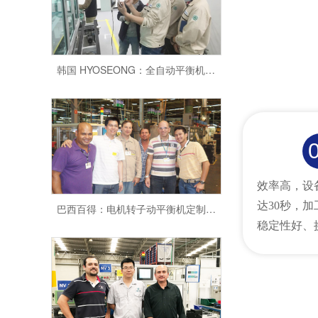
韩国 HYOSEONG：全自动平衡机定制案例！
效率高，设
巴西百得：电机转子动平衡机定制案例！
达30秒，
稳定性好、