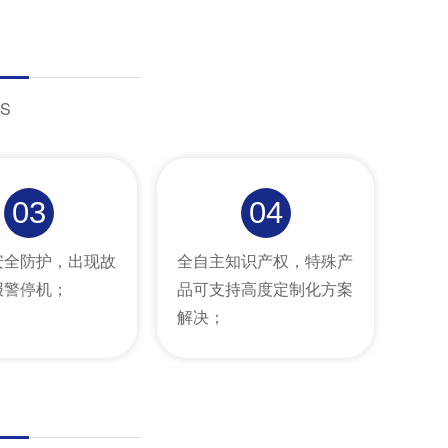
S
03
04
安全防护，出现故
全自主知识产权，特殊产
报警停机；
品可支持高度定制化方案
解决；