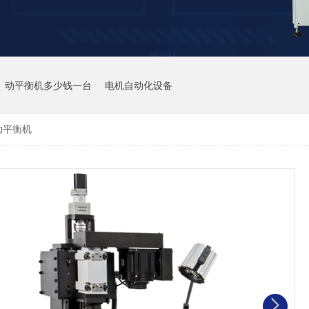
动平衡机多少钱一台
电机自动化设备
动平衡机