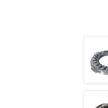
美国百得：五工位全自动平衡机定制案例！
德昌电机（Johnson electric）：全自动平衡机定制案例！