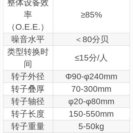
整体设备效
率
≥85%
（O.E.E.）
噪音水平
＜80分贝
类型转换时
≤15分/人
间
转子外径
Φ90-φ240mm
转子叠厚
70-300mm
转子轴径
φ20-φ80mm
转子长度
150-550mm
转子重量
5-50kg