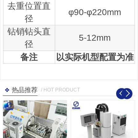
去重位置直
φ90-φ220mm
径
钻销钻头直
5-12mm
径
备注
以实际机型配置为准
热品推荐
/ HOT PRODUCT