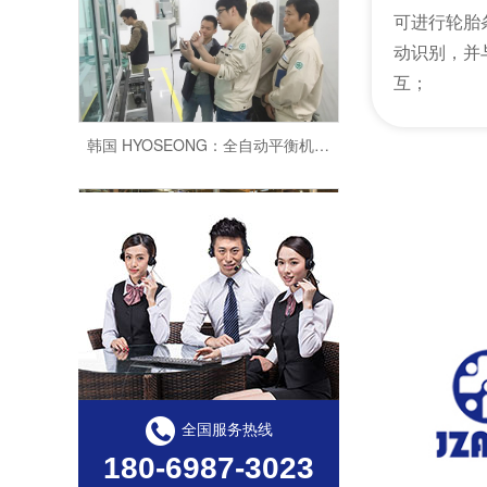
可进行轮胎
动识别，并
互；
韩国 HYOSEONG：全自动平衡机定制案例！
巴西百得：电机转子动平衡机定制案例！
全国服务热线
180-6987-3023