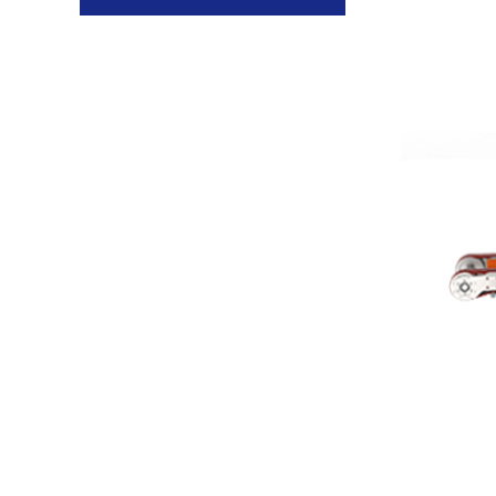
墨西哥PMI：全自动平衡机定制案例！
日本电产：五工位全自动平衡机定制案例！
捷克百得：高速平衡机定制案例！