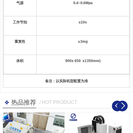
气源
0.4~0.6Mpa
工作节拍
≤
10
s
重复性
±
3mg
体积
900
x
650
x1350mm)
备注：以实际机型配置为准
热品推荐
/ HOT PRODUCT