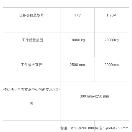
设备参数及型号
H
7V
H
70V
工件质量范围
18000
kg
28000
kg
工件最大直径
250
0 mm
2
900
mm
传动法兰至右支承中心的两支承间距
300
mm-
425
0 mm
离
标准：φ5
0
-φ2
00
mm
标准：φ6
0
-φ2
50
mm