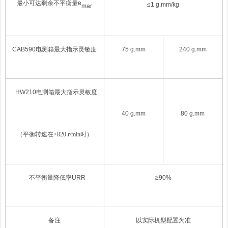
最小可达剩余不平衡量e
≤1 g.mm/kg
mar
CAB
590电测箱最大指示灵敏度
75
g.mm
240 g.mm
HW210
电测箱最大指示灵敏度
40
g.mm
80 g.mm
（平衡转速在>820 r/min时）
不平衡量降低率URR
≥9
0
%
备注
以实际机型配置为准