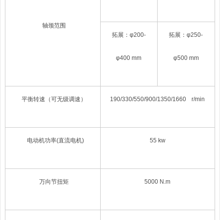
轴颈范围
拓展：φ2
00
-
拓展：φ2
50
-
φ4
00
mm
φ5
00
mm
平衡转速
（可无级调速）
190
/
330/550
/
900/1350/1660
r/min
电动机功率(直流电机)
55
kw
万向节扭矩
5000 N
.
m