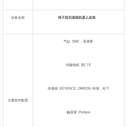
设备名称
转子前后
道线
机器人
改造
气缸
: SMC
，亚德客
伺服电机
:
西门子
传感器
: KEYENCE,
OMRON,
科瑞，松下
主要部件配置
触摸屏
:
P
r
oface