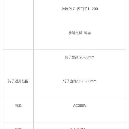
控制
PLC
:
西门子
1
200
步进电机
:
鸣志
转子叠高
:2
0
-60mm
转子适用范围
转子直径
: Φ
25-
5
0
mm
电源
AC380V