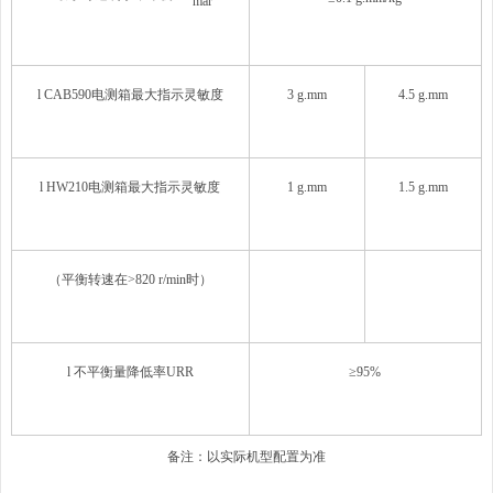
mar
l CAB590电测箱最大指示灵敏度
3 g.mm
4.5 g.mm
l HW210电测箱最大指示灵敏度
1 g.mm
1.5 g.mm
（平衡转速在>820 r/min时）
l 不平衡量降低率URR
≥95%
备注：以实际机型配置为准