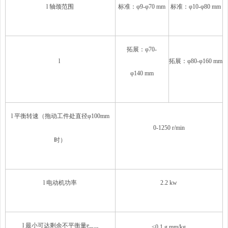
l 轴颈范围
标准：φ9-φ70 mm
标准：φ10-φ80 mm
拓展：φ70-
l
拓展：φ80-φ160 mm
φ140 mm
l 平衡转速
（拖动工件处直径φ100mm
0-1250 r/min
时）
l 电动机功率
2.2 kw
l 最小可达剩余不平衡量e
≤0.1 g.mm/kg