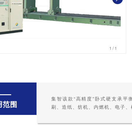
1
/1
集智该款“高精度”卧式硬支承平
用范围
刷、造纸、纺机、内燃机、电子、