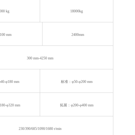
000 kg
18000kg
100 mm
2400mm
300 mm-4250 mm
0-φ180 mm
标准：φ50-φ200 mm
0-φ320 mm
拓展：φ200-φ400 mm
230/390/685/1090/1680 r/min