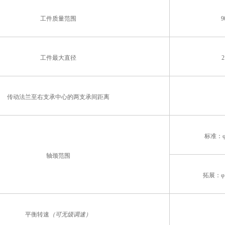
工件质量范围
9
工件最大直径
2
传动法兰至右支承中心的两支承间距离
标准：φ4
轴颈范围
拓展：φ18
平衡转速
（可无级调速）