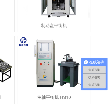
制动盘平衡机
在线咨询
售前咨询
技术咨询
售后咨询
制
主轴平衡机 HS10