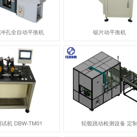
冲孔全自动平衡机
锯片动平衡机
试机 DBW-TM01
轮毂跳动检测设备 定