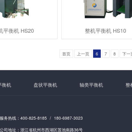
机平衡机 HS20
整机平衡机 HS10
首页
上一页
6
7
8
下一
平衡机
盘状平衡机
轴类平衡机
整
服务热线：400-825-8185
/
180-6987-3023
公司地址：浙江省杭州市西湖区莲池南路36号