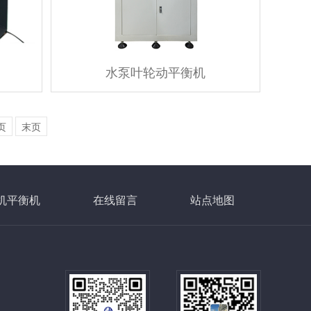
水泵叶轮动平衡机
页
末页
机平衡机
在线留言
站点地图