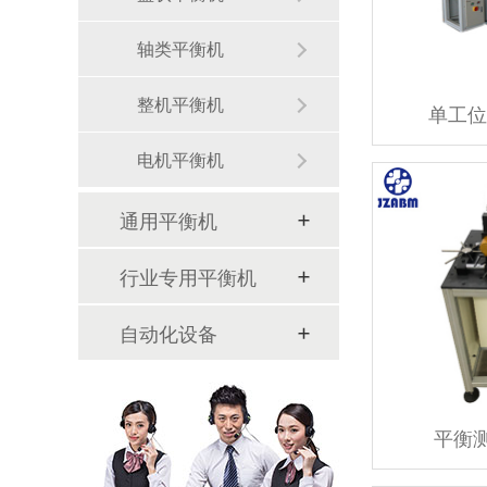
轴类平衡机
整机平衡机
单工位
电机平衡机
通用平衡机
行业专用平衡机
自动化设备
平衡测