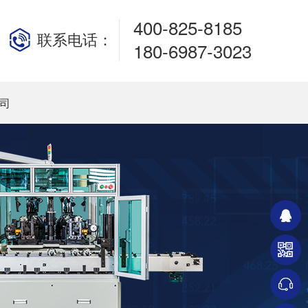
400-825-8185
联系电话：
180-6987-3023
司