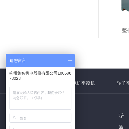
整
请您留言
杭州集智机电股份有限公司180698
73023
网站首页
电机平衡机
转子