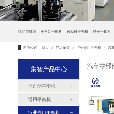
热门关键词：
全自动平衡机
传动轴平衡机
转子平衡机
您的位置：
首页
产品频道
行业专用平衡机
汽
>
>
>
汽车零部
集智产品中心
全自动平衡机
通用平衡机
行业专用平衡机