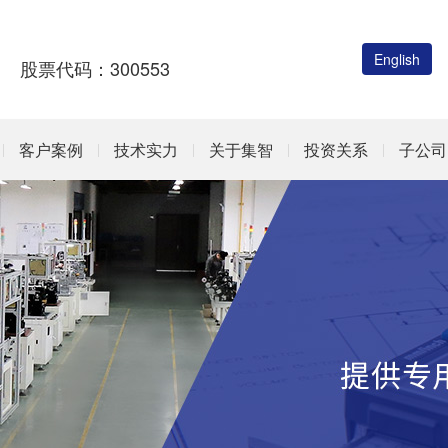
English
股票代码：300553
客户案例
技术实力
关于集智
投资关系
子公司