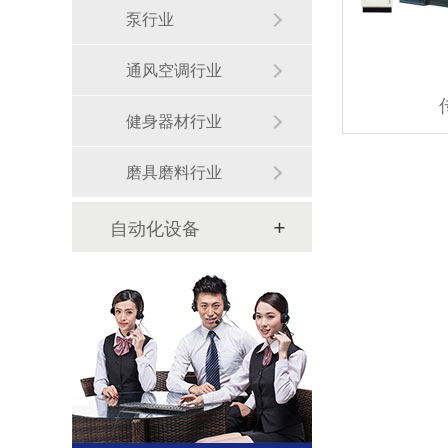
泵行业
通风空调行业
健身器材行业
磨具磨料行业
自动化设备