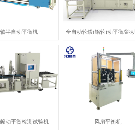
轴半自动平衡机
毂动平衡检测试验机
风扇平衡机