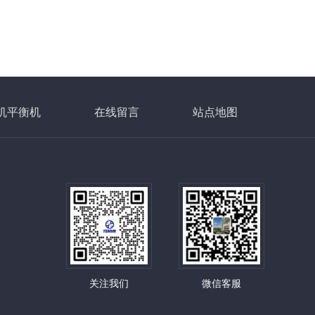
机平衡机
在线留言
站点地图
关注我们
微信客服