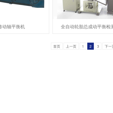
传动轴平衡机
全自动轮胎总成动平衡检
首页
上一页
1
2
3
下一