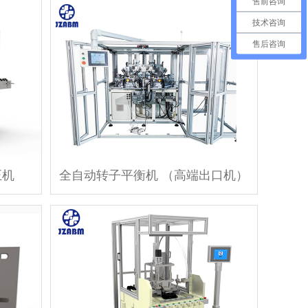
售前咨询
技术咨询
售后咨询
正机
全自动转子平衡机 （高端出口机）