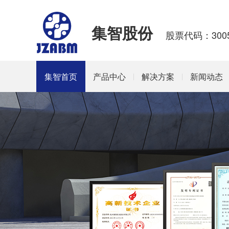
集智股份
股票代码：3005
集智首页
产品中心
解决方案
新闻动态