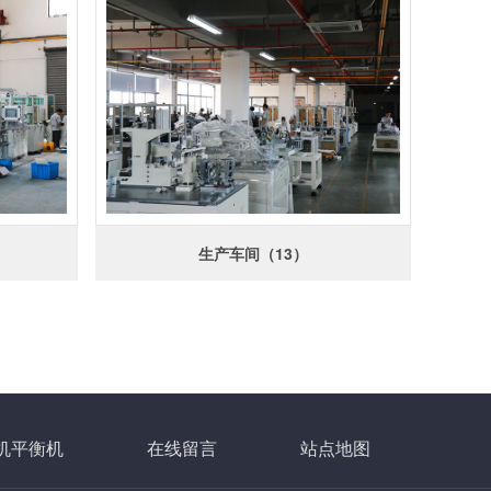
生产车间（13）
机平衡机
在线留言
站点地图