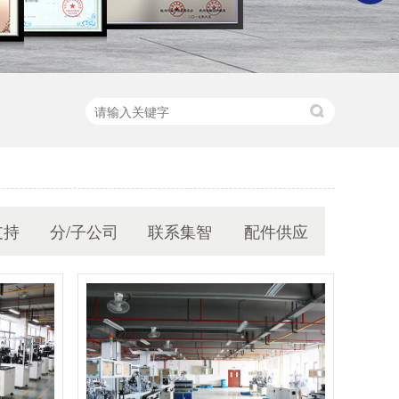
支持
分/子公司
联系集智
配件供应