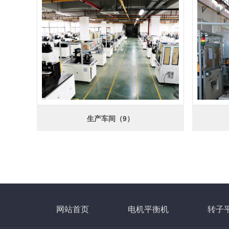
生产车间（9）
网站首页
电机平衡机
转子