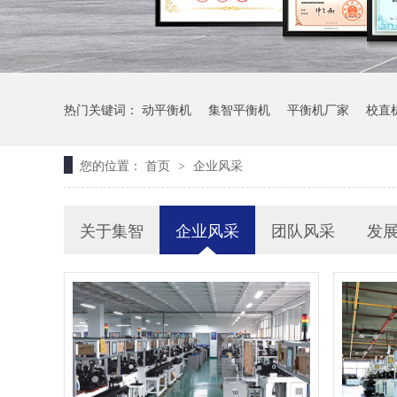
热门关键词：
动平衡机
集智平衡机
平衡机厂家
校直
您的位置：
首页
企业风采
>
关于集智
企业风采
团队风采
发