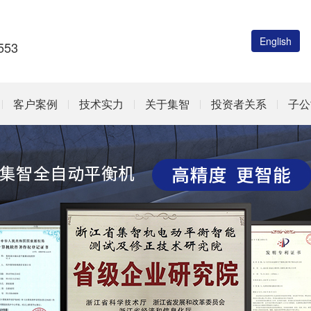
English
53
客户案例
技术实力
关于集智
投资者关系
子公