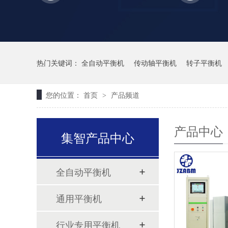
热门关键词：
全自动平衡机
传动轴平衡机
转子平衡机
您的位置：
首页
产品频道
>
产品中心
集智产品中心
全自动平衡机
美国百得：五工位全自动平衡机定制案例！
通用平衡机
德昌电机（Johnson electric）：全自动平衡机定制案例！
行业专用平衡机