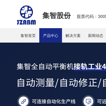
集智股份
股票代码：3005
集智首页
产品中心
解决方案
新闻动态