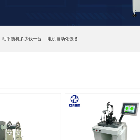
动平衡机多少钱一台
电机自动化设备