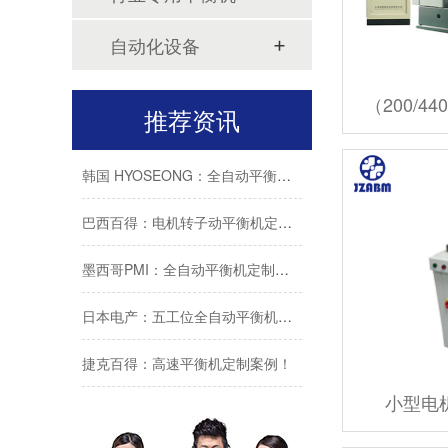
法雷奥：全自动平衡机定制案例！
自动化设备
德国博世：全自动平衡机定制案例！
（200/4
推荐资讯
墨西哥特瑞科（Trico）：全自动平衡机定制案例！
韩国 HYOSEONG：全自动平衡机定制案例！
巴西百得：电机转子动平衡机定制案例！
墨西哥PMI：全自动平衡机定制案例！
日本电产：五工位全自动平衡机定制案例！
捷克百得：高速平衡机定制案例！
小型电机
美国百得：五工位全自动平衡机定制案例！