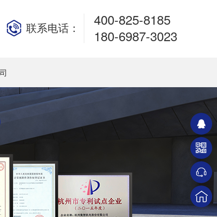
400-825-8185
联系电话：
180-6987-3023
司