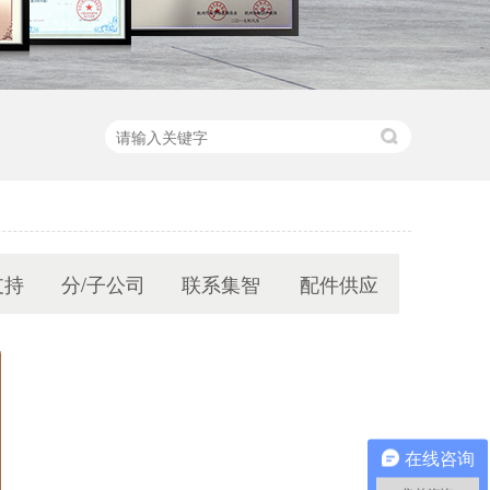
支持
分/子公司
联系集智
配件供应
在线咨询