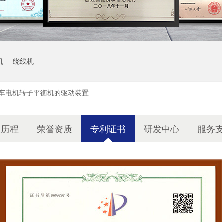
机
绕线机
汽车电机转子平衡机的驱动装置
展历程
荣誉资质
专利证书
研发中心
服务