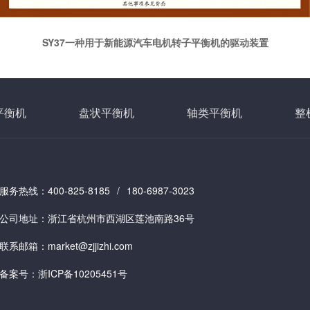
SY37一种用于新能源汽车电机转子平衡机的驱动装置
平衡机
盘状平衡机
轴类平衡机
整
服务热线：400-825-8185
/
180-6987-3023
公司地址：浙江省杭州市西湖区莲池南路36号
联系邮箱：market@zjjizhi.com
备案号：
浙ICP备10205451号