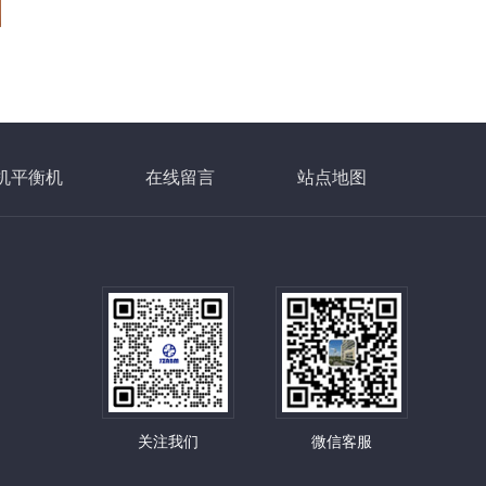
机平衡机
在线留言
站点地图
关注我们
微信客服