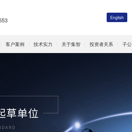
English
53
客户案例
技术实力
关于集智
投资者关系
子公