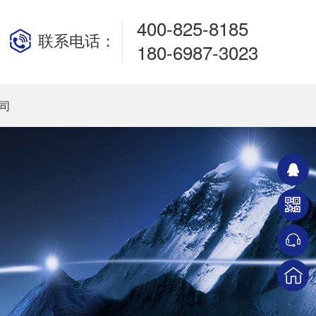
400-825-8185
联系电话：
180-6987-3023
司