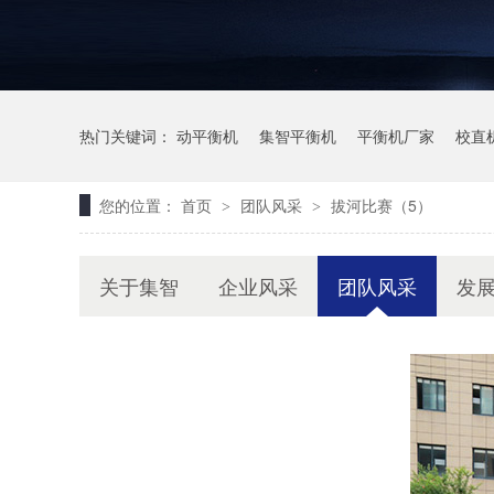
热门关键词：
动平衡机
集智平衡机
平衡机厂家
校直
您的位置：
首页
团队风采
拔河比赛（5）
>
>
关于集智
企业风采
团队风采
发