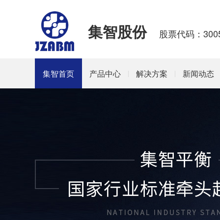
集智股份
股票代码：3005
集智首页
产品中心
解决方案
新闻动态