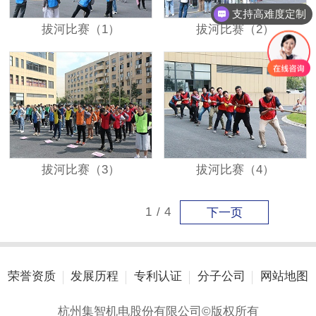
支持高难度定制
拔河比赛（1）
拔河比赛（2）
拔河比赛（3）
拔河比赛（4）
1
/
4
下一页
荣誉资质
发展历程
专利认证
分子公司
网站地图
杭州集智机电股份有限公司©版权所有