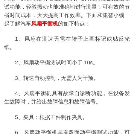
试功能，轻微振动也能准确地进行测量；可有效的节
省时间成本，大大提高工作效率。下面和集智小编一
起了解汽车
风扇平衡机
的如下特点：
1、风扇在测速无需在转子上画标记或贴反光
纸。
2、风扇动平衡测试时间小于 10s。
3、转速自动控制，无需人为干预。
4、风扇平衡机具有故障自诊断功能，在设备发
生故障时，并给出故障信息和故障信号。
5、夹具：根据工件制作夹具。
6、风扇动平衡机具有双面动平衡测试功能，可