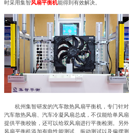
时采用集智
风扇平衡机
能得到有效解决。
杭州集智研发的汽车散热风扇平衡机，专门针对
汽车散热风扇、汽车冷凝风扇总成，不仅能给单风扇
提供平衡校验，还可以给双风扇进行平衡检测。另外
风扇平衡机添加有电性能测试、振动测试以及偏摆测