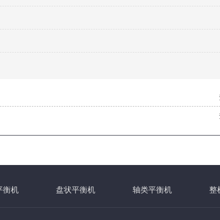
平衡机
盘状平衡机
轴类平衡机
整