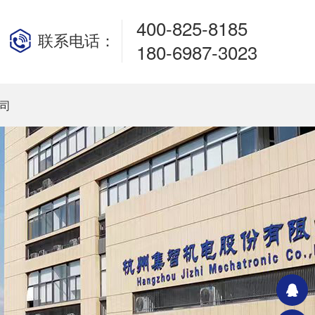
400-825-8185
联系电话：
180-6987-3023
司