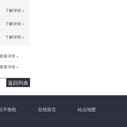
两工位SMART全自动平衡机
了解详情 >
了解详情 >
了解详情 >
查看详情 +
查看详情 +
航空立式动平衡机（HYLS-150）
返回列表
机平衡机
在线留言
站点地图