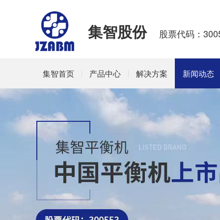
集智股份
股票代码：3005
集智首页
产品中心
解决方案
新闻动态