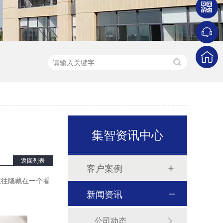
航空立式动平衡机（HYLS-150）
集智资讯中心
返回列表
客户案例
往往隐藏在一个看
新闻资讯
公司动态