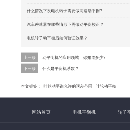
什么情况下发电机转子需要做高速动平衡?
汽车差速器在哪些情形下需做动平衡校正？
电机转子动平衡后如何验证效果？
上一条
动平衡机的应用领域，你知道多少?
下一条
什么是平衡机系数？
本文标签：
叶轮动平衡允许的误差范围
叶轮动平衡
网站首页
电机平衡机
转子