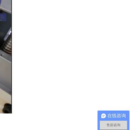
火箭涡轮泵专用平衡机
在线咨询
售前咨询