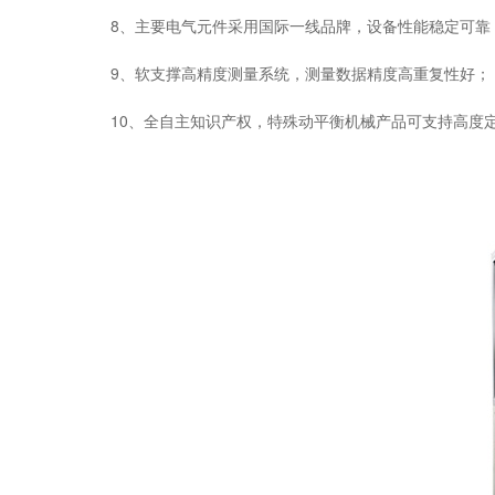
8、主要电气元件采用国际一线品牌，设备性能稳定可靠
9、软支撑高精度测量系统，测量数据精度高重复性好；
10、全自主知识产权，特殊动平衡机械产品可支持高度