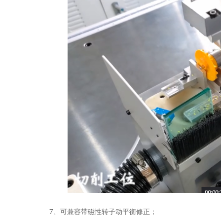
7、可兼容带磁性转子动平衡修正；