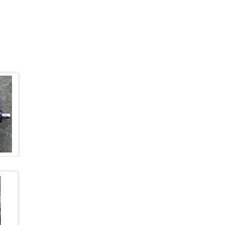
普通五工位全自动平衡机
两工位SMART全自动平衡机