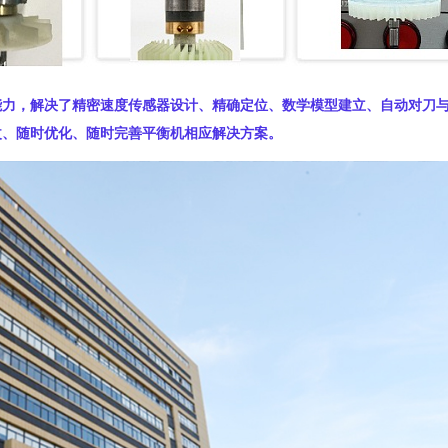
能力，解决了精密速度传感器设计、精确定位、数学模型建立、自动对刀
改、随时优化、随时完善平衡机相应解决方案。