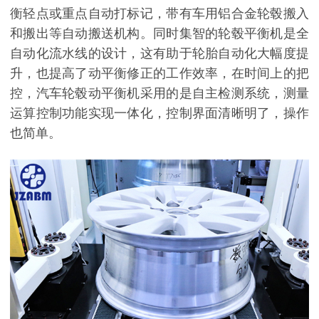
衡轻点或重点自动打标记，带有车用铝合金轮毂搬入
和搬出等自动搬送机构。同时集智的轮毂平衡机是全
自动化流水线的设计，这有助于轮胎自动化大幅度提
升，也提高了动平衡修正的工作效率，在时间上的把
控，汽车轮毂动平衡机采用的是自主检测系统，测量
运算控制功能实现一体化，控制界面清晰明了，操作
也简单。