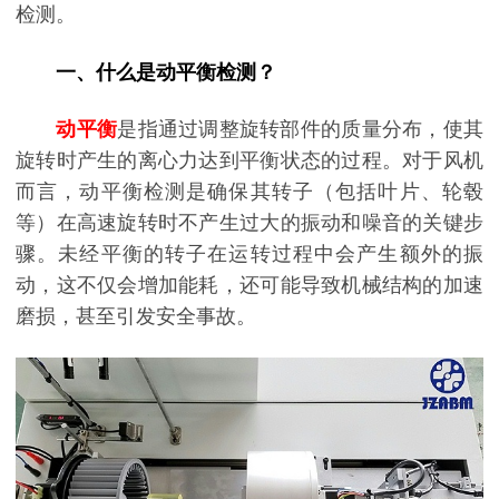
检测。
一、什么是动平衡检测？
动平衡
是指通过调整旋转部件的质量分布，使其
旋转时产生的离心力达到平衡状态的过程。对于风机
而言，动平衡检测是确保其转子（包括叶片、轮毂
等）在高速旋转时不产生过大的振动和噪音的关键步
骤。未经平衡的转子在运转过程中会产生额外的振
动，这不仅会增加能耗，还可能导致机械结构的加速
磨损，甚至引发安全事故。