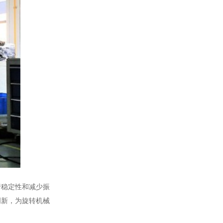
普通五工位全自动平衡机
两工位SMART全自动平衡机
行稳定性和减少振
创新，为旋转机械