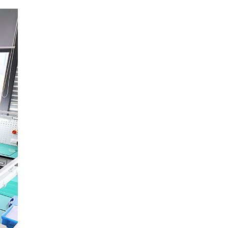
航空立式动平衡机（HYLS-150）
高速平衡机（可定制）