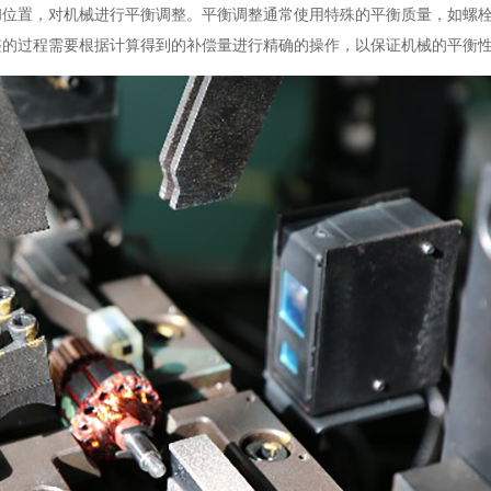
和位置，对机械进行平衡调整。平衡调整通常使用特殊的平衡质量，如螺
整的过程需要根据计算得到的补偿量进行精确的操作，以保证机械的平衡