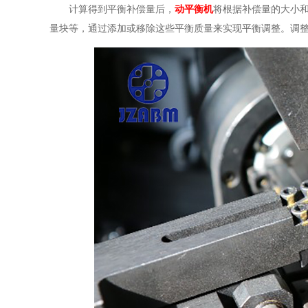
计算得到平衡补偿量后，
动平衡机
将根据补偿量的大小
量块等，通过添加或移除这些平衡质量来实现平衡调整。调