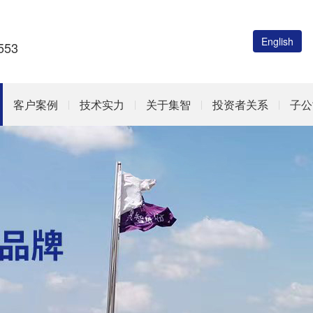
English
53
客户案例
技术实力
关于集智
投资者关系
子公