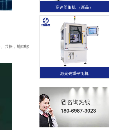
高速塑形机 （新品）
够、共振，地脚螺
激光去重平衡机
咨询热线
180-6987-3023