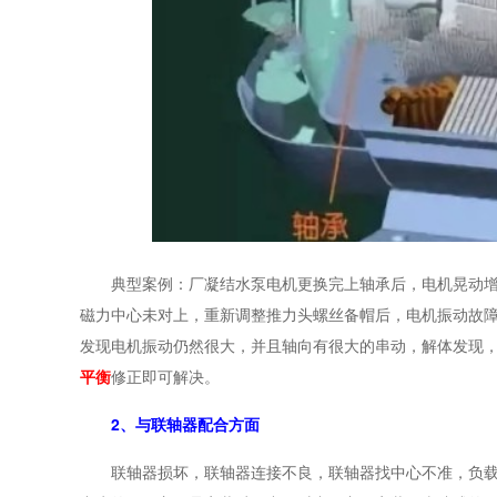
典型案例：厂凝结水泵电机更换完上轴承后，电机晃动
磁力中心未对上，重新调整推力头螺丝备帽后，电机振动故
发现电机振动仍然很大，并且轴向有很大的串动，解体发现
平衡
修正即可解决。
2、与联轴器配合方面
联轴器损坏，联轴器连接不良，联轴器找中心不准，负