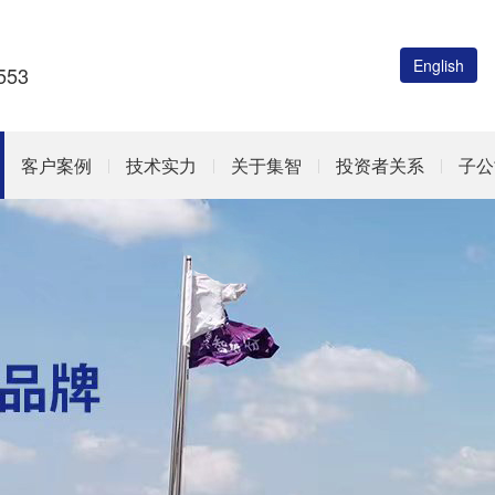
English
53
客户案例
技术实力
关于集智
投资者关系
子公