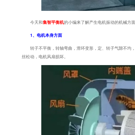
今天和
集智平衡机
的小编来了解产生电机振动的机械方
1、电机本身方面
转子不平衡，转轴弯曲，滑环变形，定、转子气隙不均
丝松动，电机风扇损坏。