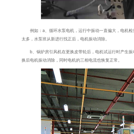
例如：a、循环水泵电机，运行中振动一直偏大，电机检
太多，水泵班从新进行找正后，电机振动消除。
b、锅炉房引风机在更换皮带轮后，电机试运行时产生振
换后电机振动消除，同时电机的三相电流也恢复正常。