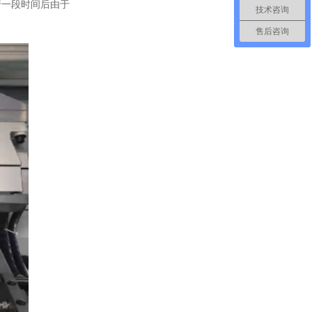
行一段时间后由于
技术咨询
新能源全自动转子平衡机
售后咨询
激光自动去重平衡机