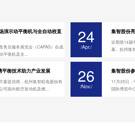
24
展位现场演示动平衡机与全自动校直
集智股份亮
近期第14届
/Apr./
件及售后服务展览会（CAPAS）在成
幕。杭州集智
平衡机及全...
26
,携平衡技术助力产业发展
集智股份参
方案提供商，杭州集智机电股份有
11月25日
/Nov./
司面向航空发动机及燃...
国际博览中心