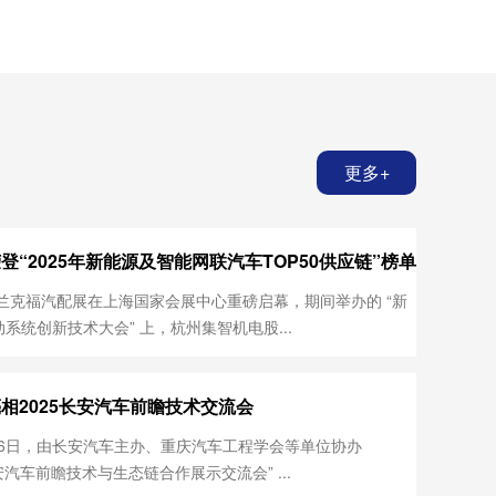
更多+
登“2025年新能源及智能网联汽车TOP50供应链”榜单
法兰克福汽配展在上海国家会展中心重磅启幕，期间举办的 “新
系统创新技术大会” 上，杭州集智机电股...
相2025长安汽车前瞻技术交流会
月26日，由长安汽车主办、重庆汽车工程学会等单位协办
长安汽车前瞻技术与生态链合作展示交流会” ...