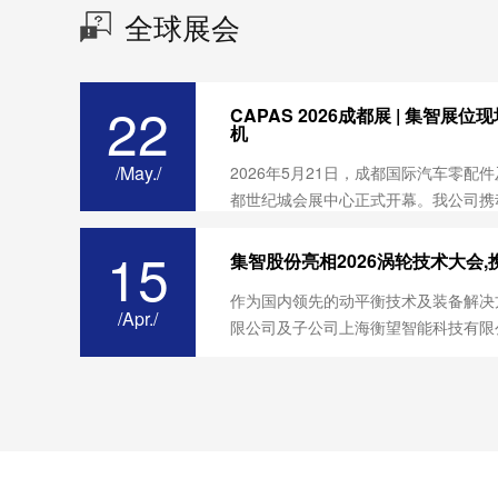
全球展会
22
CAPAS 2026成都展 | 集智
机
/May./
2026年5月21日，成都国际汽车零配
都世纪城会展中心正式开幕。我公司携动
15
集智股份亮相2026涡轮技术大会
作为国内领先的动平衡技术及装备解决
/Apr./
限公司及子公司上海衡望智能科技有限公