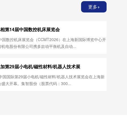
更多+
相第14届中国数控机床展览会
中国数控机床展览会（CCMT2026）在上海新国际博览中心开
机电股份有限公司携多款动平衡机及自动...
加第29届小电机/磁性材料/机器人技术展
，中国国际第29届小电机/磁性材料/机器人技术展览会在上海新
盛大开幕。集智股份（股票代码：300...