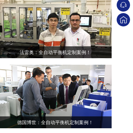
法雷奥：全自动平衡机定制案例！
德国博世：全自动平衡机定制案例！